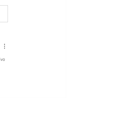
azer a barba crescer:
vo 