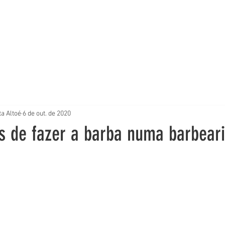
Home
Barba Mia
Serviços
Estrutura
VIP Club
Mais
a Altoé
6 de out. de 2020
s de fazer a barba numa barbear