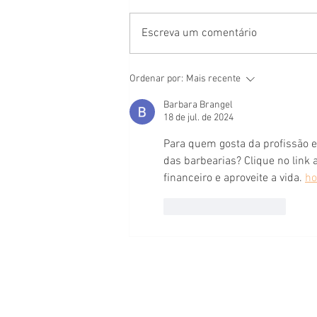
Escreva um comentário
Essa Vaga é MIA - repercussão da ação
Ordenar por:
Mais recente
na mídia
Barbara Brangel
18 de jul. de 2024
Para quem gosta da profissão es
das barbearias? Clique no link 
financeiro e aproveite a vida. 
ho
Curtir
Responder