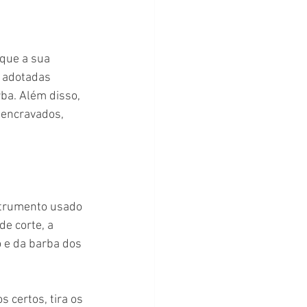
que a sua 
o adotadas 
ba. Além disso, 
 encravados, 
strumento usado 
e corte, a 
o e da barba dos 
 certos, tira os 