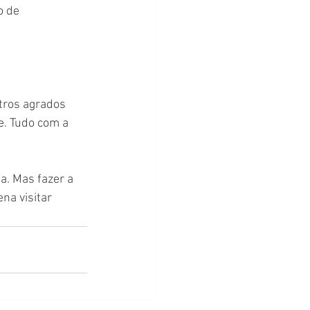
o de 
tros agrados 
e. Tudo com a 
. Mas fazer a 
na visitar 