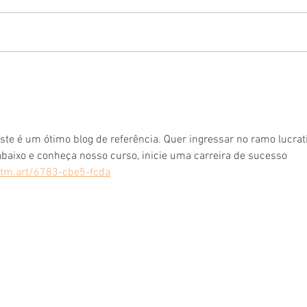
Como f
BALM DE BARBA: VOCÊ SABE O QUE É E
PARA QUE SERVE?
te é um ótimo blog de referência. Quer ingressar no ramo lucrati
abaixo e conheça nosso curso, inicie uma carreira de sucesso 
tm.art/6783-cbe5-fcda
Barba Mia Barbearia Ltda. - CNPJ: 34.117.844/0001-39
CLS 202,Bloco B, Loja 28 - Asa Sul