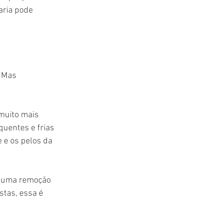
aria pode 
 Mas 
muito mais 
quentes e frias 
 e os pelos da 
te uma remoção 
stas, essa é 