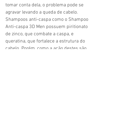
tomar conta dela, o problema pode se 
agravar levando a queda de cabelo. 
Shampoos anti-caspa como o Shampoo 
Anti-caspa 3D Men possuem piritionato 
de zinco, que combate a caspa, e 
queratina, que fortalece a estrutura do 
cabelo. Porém, como a ação destes são 
muito fortes no couro cabeludo, o ideal é 
usar duas vezes por semana.
Ver tudo
Posts recentes